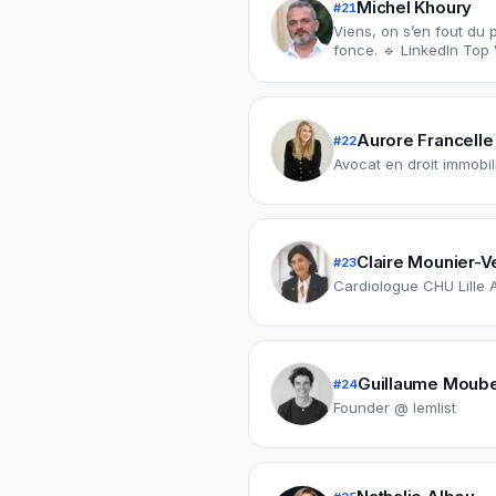
Michel Khoury
#
21
Viens, on s’en fout du 
fonce. 🔹 LinkedIn Top
Aurore Francelle
#
22
Avocat en droit immobil
Claire Mounier-V
#
23
Cardiologue CHU Lille 
Guillaume Moub
#
24
Founder @ lemlist