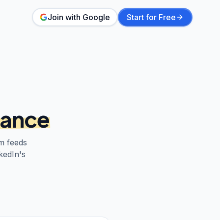
Join with Google
Start for Free
rance
m feeds
kedIn's