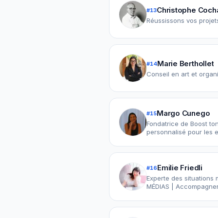
Christophe Coch
#
13
Réussissons vos proje
Marie Berthollet
#
14
Conseil en art et organ
Margo Cunego
#
15
Fondatrice de Boost t
personnalisé pour les 
Emilie Friedli
#
16
Experte des situations
MÉDIAS | Accompagner 1