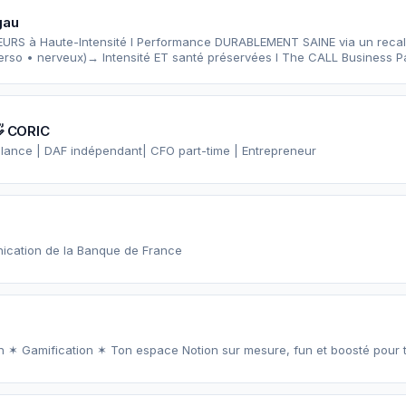
gau
e DURABLEMENT SAINE via un recalibrage des systèmes du
perso • nerveux)→ Intensité ET santé préservées I The CALL Business Pa
 CORIC
Directeur financier freelance | DAF indépendant| CFO part-time | Entrepreneur
nication de la Banque de France
 ✶ Gamification ✶ Ton espace Notion sur mesure, fun et boosté pour tes