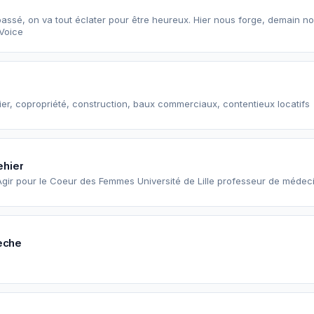
passé, on va tout éclater pour être heureux. Hier nous forge, demain n
 Voice
ier, copropriété, construction, baux commerciaux, contentieux locatifs
ehier
Agir pour le Coeur des Femmes Université de Lille professeur de médec
eche