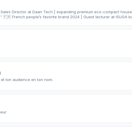
al Sales Director at Daan Tech | expanding premium eco-compact housel
“Genuine France Origin” 🇫🇷 French people’s favorite brand 2024 | Gu
N
et ton audience en ton nom.
neur