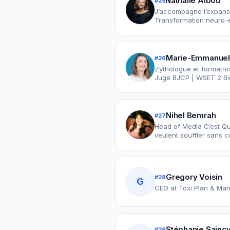
Nathalie Albou
#
25
J’accompagne l’expansio
Transformation neuro-é
Marie-Emmanuell
#
26
Zythologue et formatri
Juge BJCP | WSET 2 Bi
Nihel Bemrah
#
27
Head of Media C’est Qu
veulent souffler sans cu
Gregory Voisin
#
28
G
CEO at Toxi Plan & Man
Stéphanie Sainc
#
29