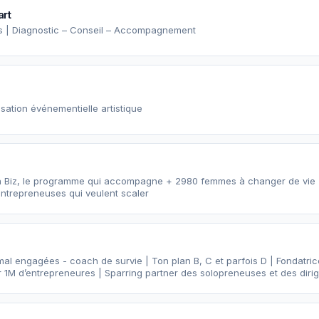
art
ts | Diagnostic – Conseil – Accompagnement
isation événementielle artistique
on Biz, le programme qui accompagne + 2980 femmes à changer de vie
entrepreneuses qui veulent scaler
 mal engagées - coach de survie | Ton plan B, C et parfois D | Fondat
M d’entrepreneures | Sparring partner des solopreneuses et des diri