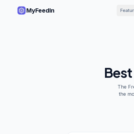
MyFeedIn
Featu
Best 
The
Fr
the mo