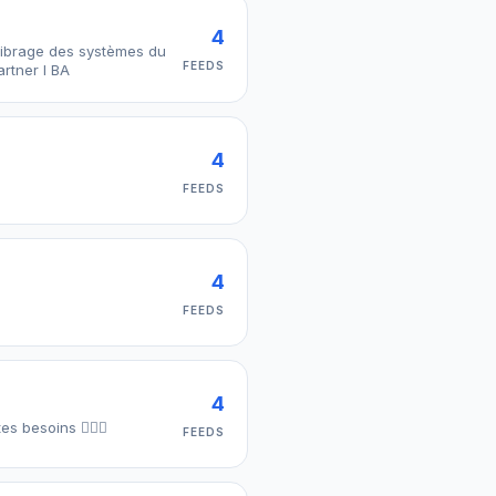
4
FEEDS
rtner I BA
4
FEEDS
4
FEEDS
4
 besoins 🧚🏻‍♀️
FEEDS