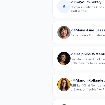
Kayoum Séraly
#
17
K
Communications Consult
#Influence
Marie-Line Lass
#
18
Sexologue - Formatrice
Delphine Wittebr
#
19
Facilitatrice en Intelli
collective de leurs équi
Marion Rollandet
#
20
🐈‍⬛ Le “Chat Noir de l
prévention “subie” ➡️ P