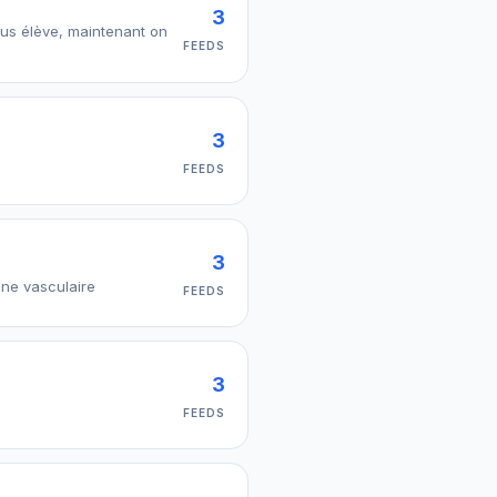
3
ous élève, maintenant on
FEEDS
3
FEEDS
3
ine vasculaire
FEEDS
3
FEEDS