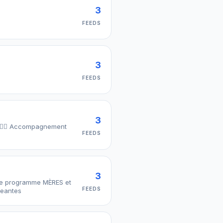
3
FEEDS
3
FEEDS
3
 👉🏻 Accompagnement
FEEDS
3
rice programme MÈRES et
FEEDS
geantes