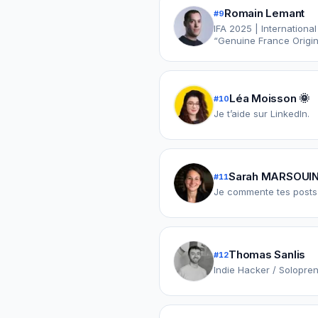
Romain Lemant
#
9
IFA 2025 | Internation
Léa Moisson 🌞
#
10
Je t’aide sur LinkedIn.
Sarah MARSOUI
#
11
Je commente tes posts 
Thomas Sanlis
#
12
Indie Hacker / Solopre