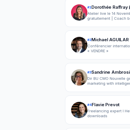
Dorothée Raffray 
#
1
Atelier live le 14 Nove
Michael AGUILAR
#
2
Conférencier internati
« VENDRE »
Sandrine Ambrosi
#
3
Dir BU CMO Nouvelle gé
marketing with intellig
Flavie Prevot
#
4
Freelancing expert I H
downloads