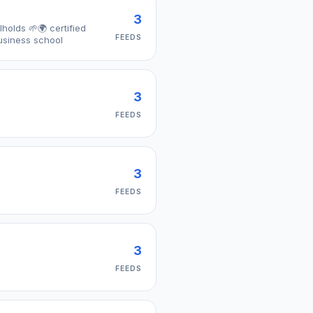
3
holds 🌱🌍 certified
FEEDS
est lecturer at ISUGA business school
3
FEEDS
3
FEEDS
3
FEEDS