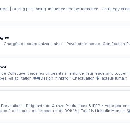
ant | Driving positioning, influence and performance | #Strategy #Edit
agne
 - Chargée de cours universitaires - Psychothérapeute (Certification 
oot
gence Collective. J’aide les dirigeants à renforcer leur leadership tout en 
pes. 🎢Facilitation 👁️‍🗨️DesignThinking ✨Effectuation ​🧠FacteurHumain
a Prévention” | Dirigeante de Quinze Productions & IPRP • Votre partenair
lace à celle qui a de l’impact (et du ROI) 🚀 | Top 1% LinkedIn Mondial 