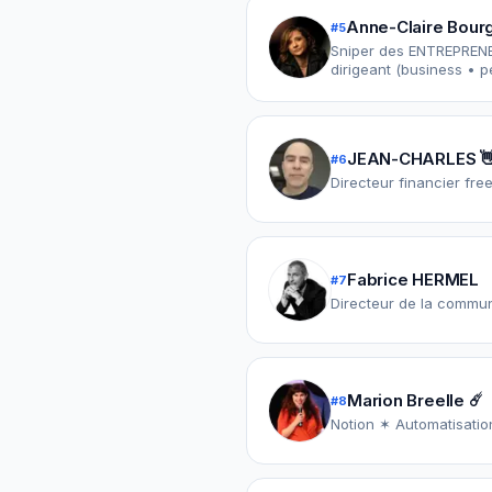
Anne-Claire Bour
#
5
Sniper des ENTREPRENEURS à Haute-Intensité I Performanc
dirigeant (business • 
JEAN-CHARLES 
#
6
Fabrice HERMEL
#
7
Directeur de la commu
Marion Breelle ☄️
#
8
Notion ✶ Automatisation