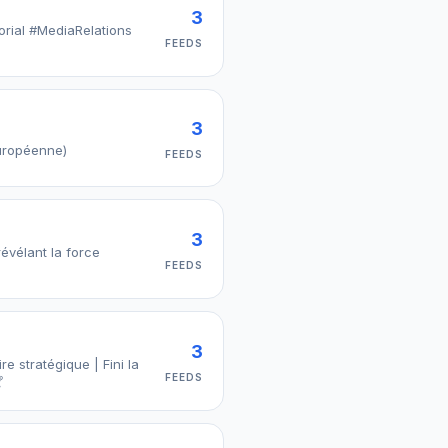
3
orial #MediaRelations
FEEDS
3
Européenne)
FEEDS
3
révélant la force
FEEDS
3
e stratégique | Fini la
FEEDS
