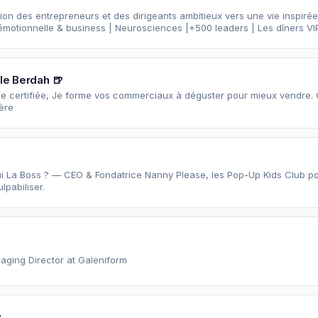
n des entrepreneurs et des dirigeants ambitieux vers une vie inspirée 
motionnelle & business | Neurosciences |+500 leaders | Les dîners VI
e Berdah 🍺
ce certifiée, Je forme vos commerciaux à déguster pour mieux vendre. 
ère
i La Boss ? — CEO & Fondatrice Nanny Please, les Pop-Up Kids Club po
lpabiliser.
aging Director at Galeniform
y