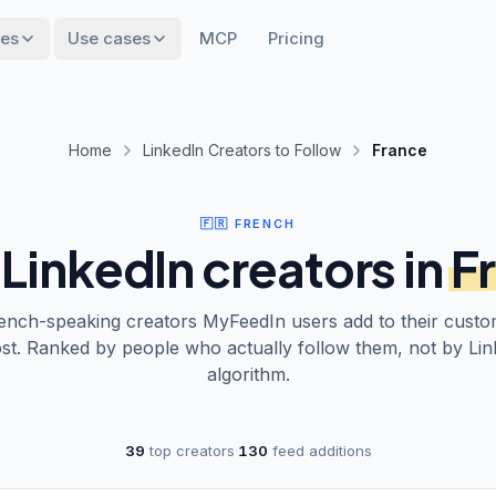
res
Use cases
MCP
Pricing
Home
LinkedIn Creators to Follow
France
🇫🇷
FRENCH
LinkedIn creators in
F
ench
-speaking creators MyFeedIn users add to their custo
st. Ranked by people who actually follow them, not by Lin
algorithm.
39
top creators
·
130
feed additions