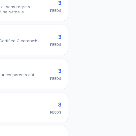
3
et sans regrets |
FEEDS
P de Nathalie
3
Certified Cicerone® |
FEEDS
3
ur les parents qui
FEEDS
3
FEEDS