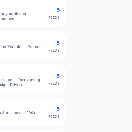
6
ur y participer
FEEDS
| + 100 client·es enchanté·s
5
haîne Youtube + Podcast
FEEDS
5
eration — Reinventing
FEEDS
sight Driven
5
ch & business +200k
FEEDS