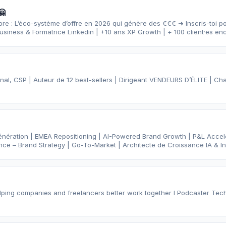
🤗
mbre : L’éco-système d’offre en 2026 qui génère des €€€ ➜ Inscris-toi po
gratuitement | Coach business & Formatrice Linkedin | +10 ans XP Growth 
onal, CSP | Auteur de 12 best-sellers | Dirigeant VENDEURS D’ÉLITE | C
nération | EMEA Repositioning | AI-Powered Brand Growth | P&L Accel
ence – Brand Strategy | Go-To-Market | Architecte de Croissance IA & In
elping companies and freelancers better work together I Podcaster Te